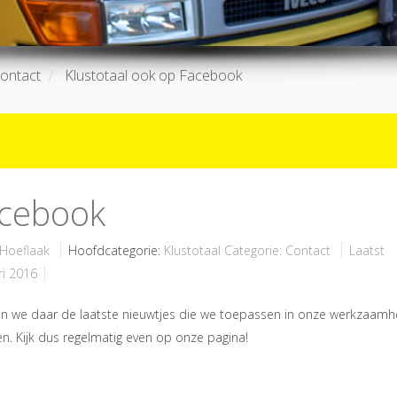
ontact
Klustotaal ook op Facebook
acebook
 Hoeflaak
Hoofdcategorie:
Klustotaal
Categorie:
Contact
Laatst
ri 2016
nen we daar de laatste nieuwtjes die we toepassen in onze werkzaam
n. Kijk dus regelmatig even op onze pagina!