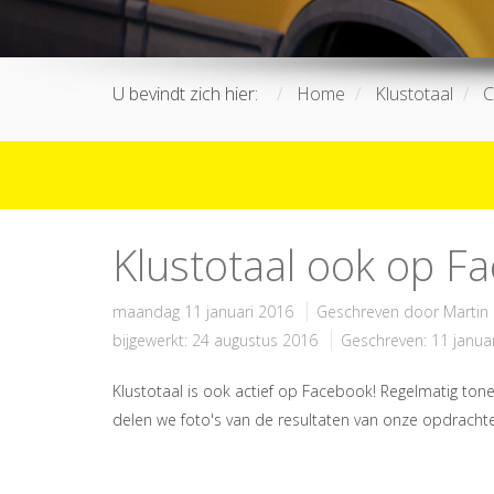
U bevindt zich hier:
Home
Klustotaal
C
Klustotaal ook op F
maandag 11 januari 2016
Geschreven door
Martin
bijgewerkt: 24 augustus 2016
Geschreven: 11 janua
Klustotaal is ook actief op Facebook! Regelmatig to
delen we foto's van de resultaten van onze opdrachte