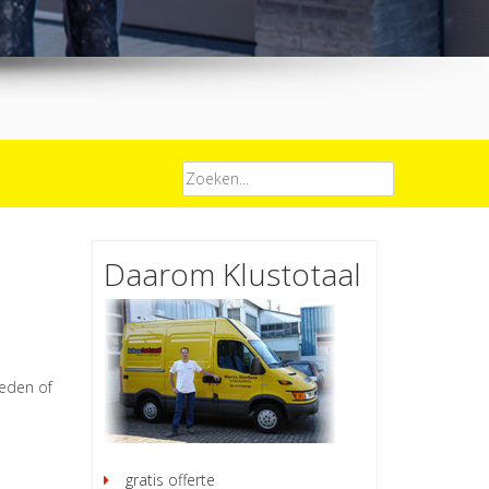
Daarom Klustotaal
heden of
gratis offerte