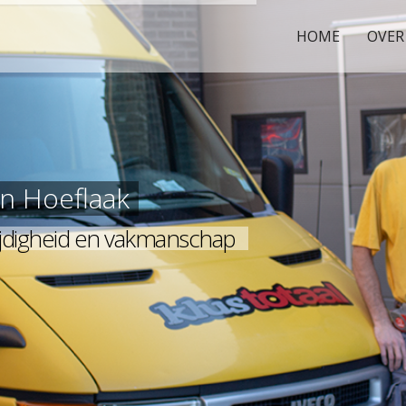
HOME
OVER
in Hoeflaak
lzijdigheid en vakmanschap